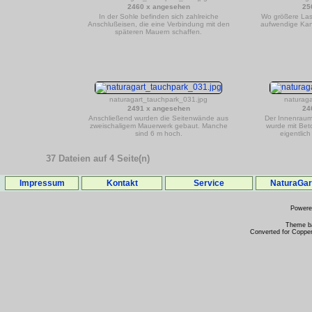
2460 x angesehen
25
In der Sohle befinden sich zahlreiche
Wo größere Las
Anschlußeisen, die eine Verbindung mit den
aufwendige Kan
späteren Mauern schaffen.
naturagart_tauchpark_031.jpg
naturag
2491 x angesehen
24
Anschließend wurden die Seitenwände aus
Der Innenraum
zweischaligem Mauerwerk gebaut. Manche
wurde mit Bet
sind 6 m hoch.
eigentlic
37 Dateien auf 4 Seite(n)
Impressum
Kontakt
Service
NaturaGa
Power
Theme b
Converted for Copper