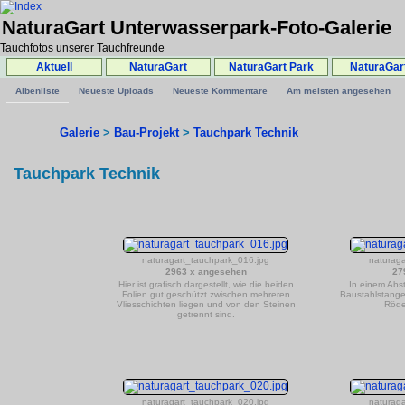
NaturaGart Unterwasserpark-Foto-Galerie
Tauchfotos unserer Tauchfreunde
Aktuell
NaturaGart
NaturaGart Park
NaturaGar
Albenliste
Neueste Uploads
Neueste Kommentare
Am meisten angesehen
Galerie
>
Bau-Projekt
>
Tauchpark Technik
Tauchpark Technik
naturagart_tauchpark_016.jpg
naturag
2963 x angesehen
27
Hier ist grafisch dargestellt, wie die beiden
In einem Abs
Folien gut geschützt zwischen mehreren
Baustahlstange
Vliesschichten liegen und von den Steinen
Röde
getrennt sind.
naturagart_tauchpark_020.jpg
naturag