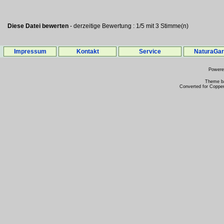
Diese Datei bewerten
- derzeitige Bewertung : 1/5 mit 3 Stimme(n)
Impressum
Kontakt
Service
NaturaGa
Power
Theme b
Converted for Copper