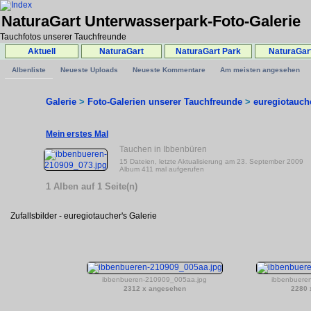
NaturaGart Unterwasserpark-Foto-Galerie
Tauchfotos unserer Tauchfreunde
Aktuell
NaturaGart
NaturaGart Park
NaturaGar
Albenliste
Neueste Uploads
Neueste Kommentare
Am meisten angesehen
Galerie
>
Foto-Galerien unserer Tauchfreunde
>
euregiotauch
Mein erstes Mal
Tauchen in Ibbenbüren
15 Dateien, letzte Aktualisierung am 23. September 2009
Album 411 mal aufgerufen
1 Alben auf 1 Seite(n)
Zufallsbilder - euregiotaucher's Galerie
ibbenbueren-210909_005aa.jpg
ibbenbuere
2312 x angesehen
2280 