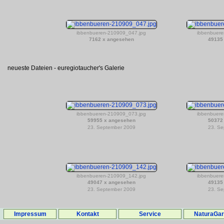
ibbenbueren-210909_047.jpg
ibbenbuere
7162 x angesehen
49135
neueste Dateien - euregiotaucher's Galerie
ibbenbueren-210909_073.jpg
ibbenbuere
59955 x angesehen
50372
23. September 2009
23. Se
ibbenbueren-210909_142.jpg
ibbenbuere
49047 x angesehen
49135
23. September 2009
23. Se
Impressum
Kontakt
Service
NaturaGa