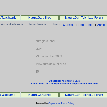
t Tauchpark
NaturaGart Shop
NaturaGart Teichbau-Forum
Am besten bewertet
Meine Favoriten
Suche
Startseite
»
Registrieren
»
Anmel
euregiotaucher
aktiv
23. September 2009
www.euregiotaucher.de
15
Zuletzt hochgeladene Datei
Klicke hier, um alle Uploads von euregiotaucher zu sehen
rt Webcams
NaturaGart Shop
NaturaGart Teichbau-Forum
Powered by
Coppermine Photo Gallery