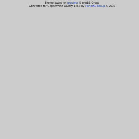
Theme based on
prosilver
© phpBB Group
Converted for Coppermine Gallery 1.5.x by
PortalXL Group
© 2010