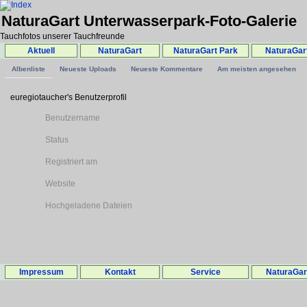
NaturaGart Unterwasserpark-Foto-Galerie
Tauchfotos unserer Tauchfreunde
Aktuell
NaturaGart
NaturaGart Park
NaturaGar
Albenliste
Neueste Uploads
Neueste Kommentare
Am meisten angesehen
euregiotaucher's Benutzerprofil
Benutzername
Status
Registriert am
Website
Hochgeladene Dateien
Impressum
Kontakt
Service
NaturaGa