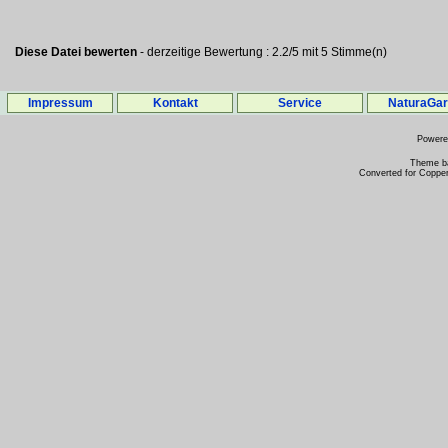
Diese Datei bewerten
- derzeitige Bewertung : 2.2/5 mit 5 Stimme(n)
Impressum
Kontakt
Service
NaturaGa
Power
Theme b
Converted for Copper