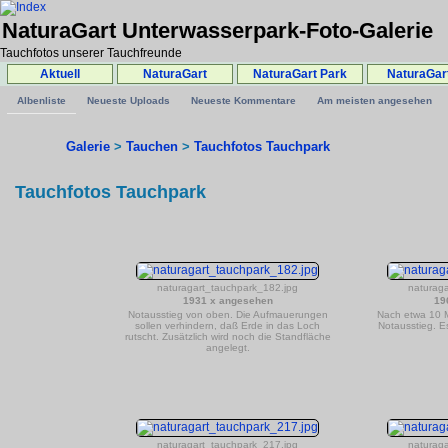
NaturaGart Unterwasserpark-Foto-Galerie
Tauchfotos unserer Tauchfreunde
Aktuell
NaturaGart
NaturaGart Park
NaturaGar
Albenliste
Neueste Uploads
Neueste Kommentare
Am meisten angesehen
Galerie
>
Tauchen
>
Tauchfotos Tauchpark
Tauchfotos Tauchpark
naturagart_tauchpark_182.jpg
naturag
1931 x angesehen
19
Notausstieg von oben. Die Aufmauerungen
Nach etwa 10 Me
sollen verhindern, daß Erde in das Loch
Notausstieg. Es
rutscht. Zusätzlich wird noch die Standfläche
angelegt.
naturagart_tauchpark_217.jpg
naturag