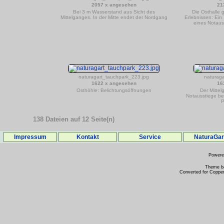
2057 x angesehen
21
Bei 3 m Wasserstand aus Sicht des
Die Osthalle 
Mittelganges. In der Mitte endet der Nordgang
Erlebnissen: Ein
eines Notaus
naturagart_tauchpark_223.jpg
naturag
1622 x angesehen
16
Osthöhle: Belichtungsöffnungen
Der Mittel
Notausstiege bef
P
138 Dateien auf 12 Seite(n)
Impressum
Kontakt
Service
NaturaGa
Power
Theme b
Converted for Copper