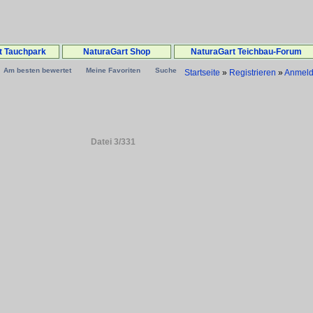
t Tauchpark
NaturaGart Shop
NaturaGart Teichbau-Forum
Am besten bewertet
Meine Favoriten
Suche
Startseite
»
Registrieren
»
Anmel
Datei 3/331