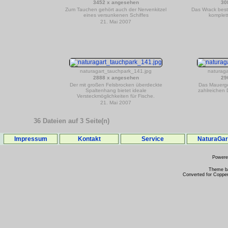
3452 x angesehen
30
Zum Tauchen gehört auch der Nervenkitzel
Das Wrack bes
eines versunkenen Schiffes
komplet
21. Mai 2007
naturagart_tauchpark_141.jpg
naturag
2888 x angesehen
29
Der mit großen Felsbrocken überdeckte
Das Mauerge
Spaltenhang bietet ideale
zahlreichen 
Versteckmöglichkeiten für Fische.
21. Mai 2007
36 Dateien auf 3 Seite(n)
Impressum
Kontakt
Service
NaturaGa
Power
Theme b
Converted for Copper