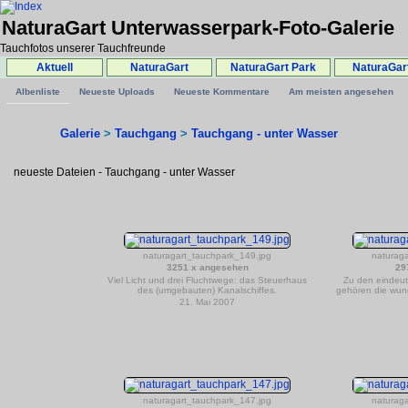
NaturaGart Unterwasserpark-Foto-Galerie
Tauchfotos unserer Tauchfreunde
Aktuell
NaturaGart
NaturaGart Park
NaturaGar
Albenliste
Neueste Uploads
Neueste Kommentare
Am meisten angesehen
Galerie
>
Tauchgang
>
Tauchgang - unter Wasser
neueste Dateien - Tauchgang - unter Wasser
naturagart_tauchpark_149.jpg
naturag
3251 x angesehen
29
Viel Licht und drei Fluchtwege: das Steuerhaus
Zu den eindeu
des (umgebauten) Kanalschiffes.
gehören die wund
21. Mai 2007
naturagart_tauchpark_147.jpg
naturag