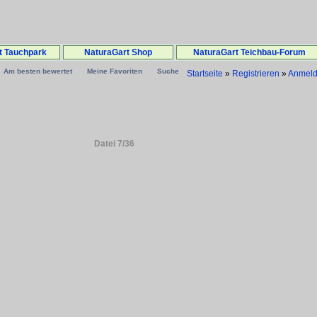
t Tauchpark
NaturaGart Shop
NaturaGart Teichbau-Forum
Am besten bewertet
Meine Favoriten
Suche
Startseite
»
Registrieren
»
Anmel
Datei 7/36