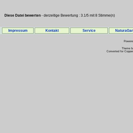
Diese Datei bewerten
- derzeitige Bewertung : 3.1/5 mit 8 Stimme(n)
Impressum
Kontakt
Service
NaturaGa
Power
Theme b
Converted for Copper