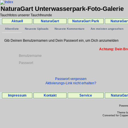
NaturaGart Unterwasserpark-Foto-Galerie
Tauchfotos unserer Tauchfreunde
Aktuell
NaturaGart
NaturaGart Park
NaturaGar
Albenliste
Neueste Uploads
Neueste Kommentare
Am meisten angesehen
Gib Deinen Benutzernamen und Dein Passwort ein, um Dich anzumelden
Achtung: Dein Bro
Benutzername
Passwort
Passwort vergessen
Aktivierungs-Link nicht erhalten?
Impressum
Kontakt
Service
NaturaGa
Power
Theme b
Converted for Copper